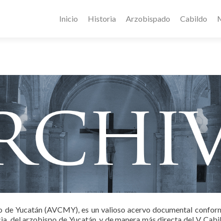
Inicio
Historia
Arzobispado
Cabildo
M
o de Yucatán (AVCMY), es un valioso acervo documental conformad
ia, del arzobispo de Yucatán, y de manera más directa del V. Cab